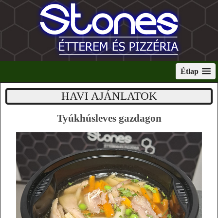
Étlap
HAVI AJÁNLATOK
Tyúkhúsleves gazdagon