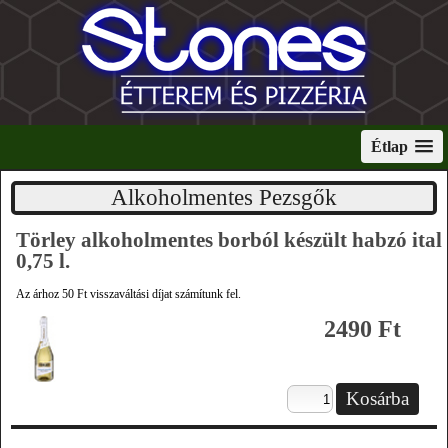
Étlap
Alkoholmentes Pezsgők
Törley alkoholmentes borból készült habzó ital
0,75 l.
Az árhoz 50 Ft visszaváltási díjat számítunk fel.
2490 Ft