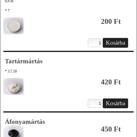
0,8 dl.
* 7
200 Ft
Tartármártás
* 3,7,10
420 Ft
Áfonyamártás
450 Ft