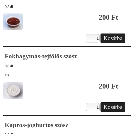
0,8 dl.
200 Ft
Fokhagymás-tejfölös szósz
0,8 dl.
* 7
200 Ft
Kapros-joghurtos szósz