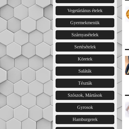
Vegetáriánus ételek
Gyermekmenük
Szárnyasételek
Sertésételek
Köretek
Saláták
Tészták
Szószok, Mártások
Gyrosok
Hamburgerek