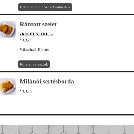
Extra feltétet / Szószt választok
Rántott szelet
- KÖRET NÉLKÜL -
* 1,3,7,9
Választható: Köretek
Köretet választok
Milánói sertésborda
* 1,3,7,9