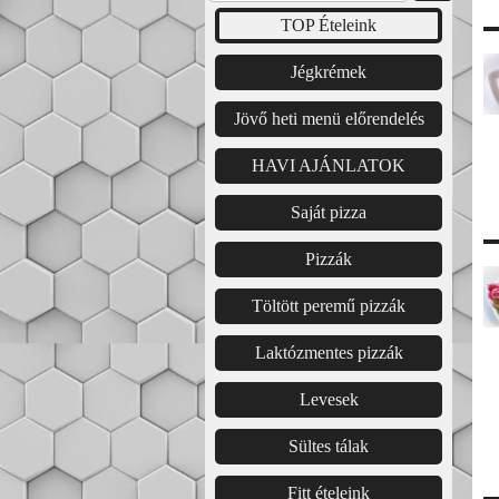
TOP Ételeink
Jégkrémek
Jövő heti menü előrendelés
HAVI AJÁNLATOK
Saját pizza
Pizzák
Töltött peremű pizzák
Laktózmentes pizzák
Levesek
Sültes tálak
Fitt ételeink