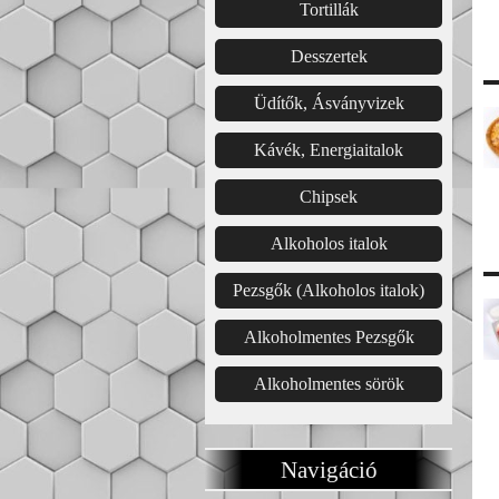
Tortillák
Desszertek
Üdítők, Ásványvizek
Kávék, Energiaitalok
Chipsek
Alkoholos italok
Pezsgők (Alkoholos italok)
Alkoholmentes Pezsgők
Alkoholmentes sörök
Navigáció