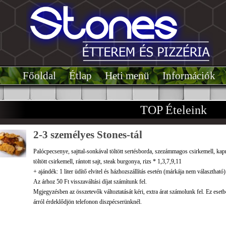
Főoldal͏͏
Étlap͏
Heti menü
Információk
TOP Ételeink
2-3 személyes Stones-tál
Palócpecsenye, sajttal-sonkával töltött sertésborda, szezámmagos csirkemell, kap
töltött csirkemell, rántott sajt, steak burgonya, rizs * 1,3,7,9,11
+ ajándék: 1 liter üdítő elvitel és házhozszállítás esetén (márkája nem választható)
Az árhoz 50 Ft visszaváltási díjat számítunk fel.
Mgjegyzésben az összetevők változtatását kéri, extra árat számolunk fel. Ez eset
árról érdeklődjön telefonon diszpécserünknél.