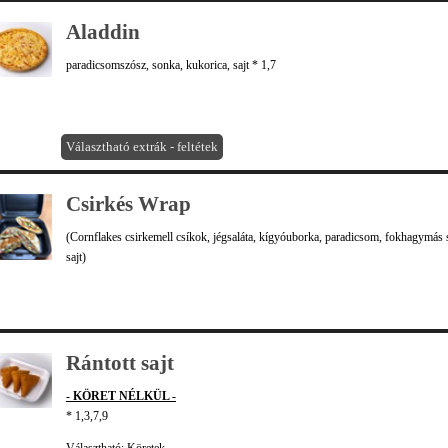
Aladdin
paradicsomszósz, sonka, kukorica, sajt * 1,7
Választható extrák - feltétek
Csirkés Wrap
(Cornflakes csirkemell csíkok, jégsaláta, kígyóuborka, paradicsom, fokhagymás 
sajt)
Rántott sajt
- KÖRET NÉLKÜL -
* 1,3,7,9