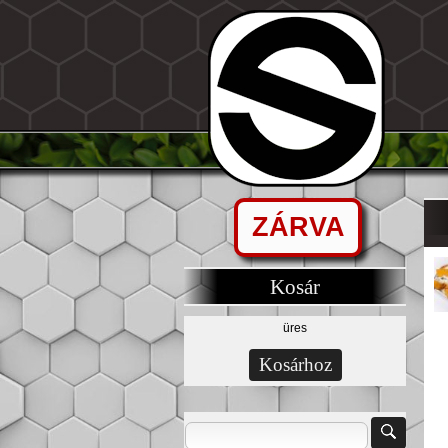
ZÁRVA
Kosár
üres