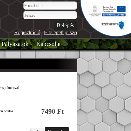
Regisztráció
-
Elfelejtett jelszó
Pályázatok
Kapcsolat
ros juhtúróval
7490 Ft
ben pontos