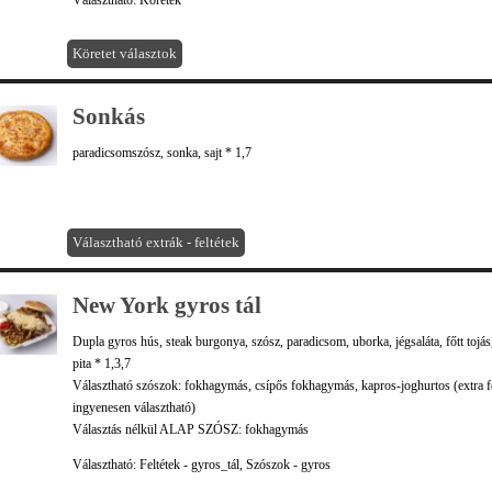
Választható: Köretek
Köretet választok
Sonkás
paradicsomszósz, sonka, sajt * 1,7
Választható extrák - feltétek
New York gyros tál
Dupla gyros hús, steak burgonya, szósz, paradicsom, uborka, jégsaláta, főtt tojás, 
pita * 1,3,7
Választható szószok: fokhagymás, csípős fokhagymás, kapros-joghurtos (extra fe
ingyenesen választható)
Választás nélkül ALAP SZÓSZ: fokhagymás
Választható: Feltétek - gyros_tál, Szószok - gyros