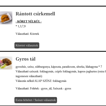
Rántott csirkemell
- KÖRET NÉLKÜL -
* 1,3,7,9
Választható: Köretek
Köretet választok
Gyros tál
gyroshús, szósz, sültburgonya, káposzta, paradicsom, uborka, lilahagyma * 7
Választható szószok: fokhagymás, csípős fokhagymás, kapros-joghurtos (extra fe
ingyenesen választható)
Választás nélkül ALAP SZÓSZ: fokhagymás
Választható: Feltétek - gyros_tál, Szószok - gyros
Extra feltétet / Szószt választok