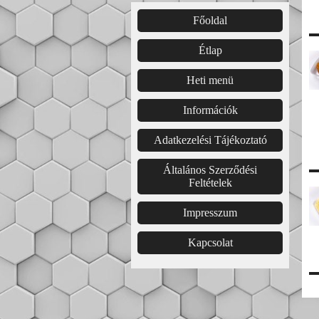
Főoldal͏͏
Étlap͏
Heti menü
Információk
Adatkezelési Tájékoztató
Általános Szerződési
Feltételek
Impresszum
Kapcsolat