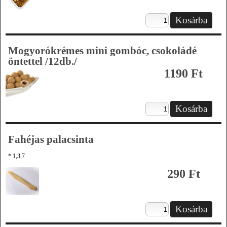
Mogyorókrémes mini gombóc, csokoládé
öntettel /12db./
1190 Ft
Fahéjas palacsinta
* 1,3,7
290 Ft