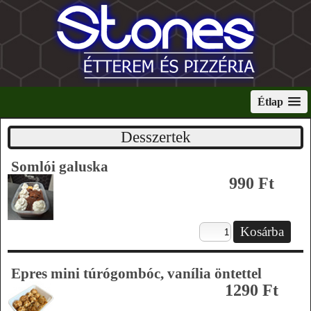
Étlap
Desszertek
Somlói galuska
990 Ft
Epres mini túrógombóc, vanília öntettel
1290 Ft