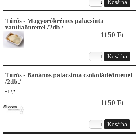
Túrós - Mogyorókrémes palacsinta
vaníliaöntettel /2db./
1150 Ft
Túrós - Banános palacsinta csokoládéöntettel
/2db./
* 1,3,7
1150 Ft