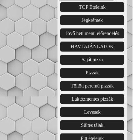
TOP Ételeink
Jégkrémek
Jövő heti menü előrendelés
HAVI AJÁNLATOK
Saját pizza
Pizzák
Töltött peremű pizzák
Laktózmentes pizzák
Levesek
Sültes tálak
Fitt ételeink