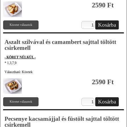
2590 Ft
Köretet választok
Aszalt szilvával és camambert sajttal töltött
csirkemell
- KÖRET NÉLKÜL -
* 1,3,7,9
Választható: Köretek
2590 Ft
Köretet választok
Pecsenye kacsamájjal és füstölt sajttal töltött
csirkemell