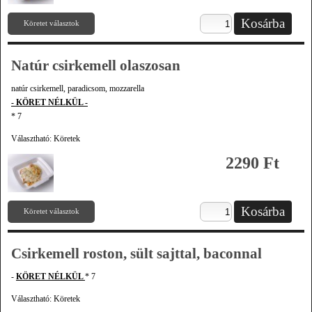
Köretet választok
Natúr csirkemell olaszosan
natúr csirkemell, paradicsom, mozzarella
- KÖRET NÉLKÜL -
* 7
Választható: Köretek
2290 Ft
Köretet választok
Csirkemell roston, sült sajttal, baconnal
-
KÖRET NÉLKÜL
* 7
Választható: Köretek