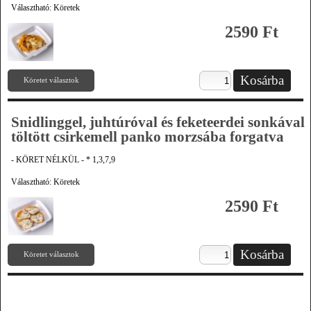
Választható: Köretek
2590 Ft
Köretet választok
Snidlinggel, juhtúróval és feketeerdei sonkával
töltött csirkemell panko morzsába forgatva
- KÖRET NÉLKÜL - * 1,3,7,9
Választható: Köretek
2590 Ft
Köretet választok