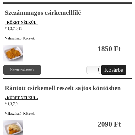
Szezámmagos csirkemellfilé
- KÖRET NÉLKÜL -
* 1,3,7,9,11
Választható: Köretek
1850 Ft
Köretet választok
Rántott csirkemell reszelt sajtos köntösben
- KÖRET NÉLKÜL -
* 1,3,7,9
Választható: Köretek
2090 Ft