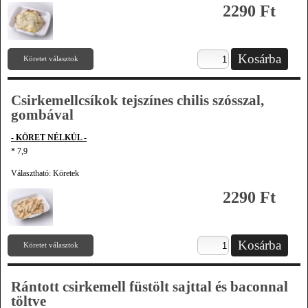
2290 Ft
Köretet választok
Csirkemellcsíkok tejszínes chilis szósszal,
gombával
- KÖRET NÉLKÜL -
* 7,9
Választható: Köretek
2290 Ft
Köretet választok
Rántott csirkemell füstölt sajttal és baconnal
töltve