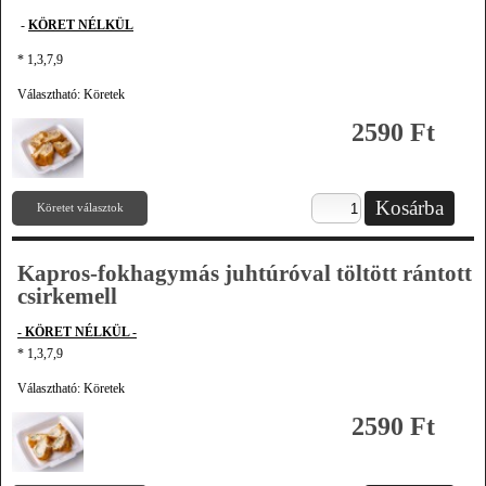
-
KÖRET NÉLKÜL
* 1,3,7,9
Választható: Köretek
2590 Ft
Köretet választok
Kapros-fokhagymás juhtúróval töltött rántott
csirkemell
- KÖRET NÉLKÜL -
* 1,3,7,9
Választható: Köretek
2590 Ft