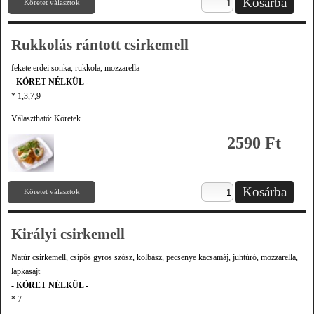
Köretet választok
Rukkolás rántott csirkemell
fekete erdei sonka, rukkola, mozzarella
- KÖRET NÉLKÜL -
* 1,3,7,9
Választható: Köretek
2590 Ft
Köretet választok
Királyi csirkemell
Natúr csirkemell, csípős gyros szósz, kolbász, pecsenye kacsamáj, juhtúró, mozzarella,
lapkasajt
- KÖRET NÉLKÜL -
* 7