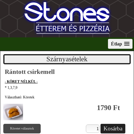
Étlap
Szárnyasételek
Rántott csirkemell
- KÖRET NÉLKÜL -
* 1,3,7,9
Választható: Köretek
1790 Ft
Köretet választok