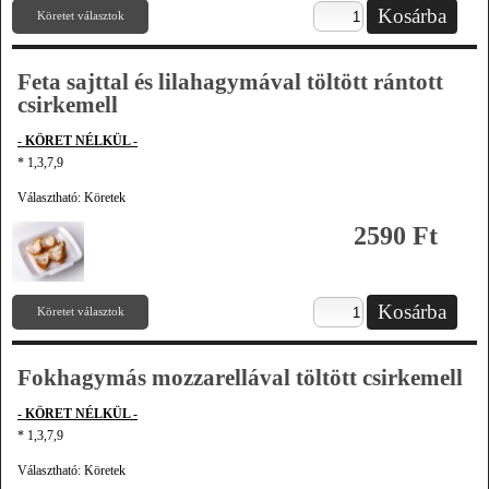
Köretet választok
Feta sajttal és lilahagymával töltött rántott
csirkemell
- KÖRET NÉLKÜL -
* 1,3,7,9
Választható: Köretek
2590 Ft
Köretet választok
Fokhagymás mozzarellával töltött csirkemell
- KÖRET NÉLKÜL -
* 1,3,7,9
Választható: Köretek