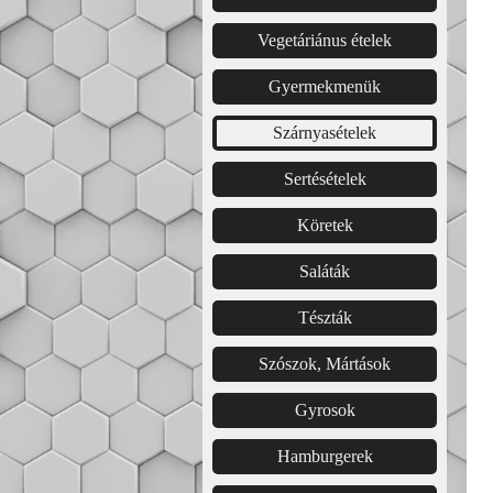
Vegetáriánus ételek
Gyermekmenük
Szárnyasételek
Sertésételek
Köretek
Saláták
Tészták
Szószok, Mártások
Gyrosok
Hamburgerek