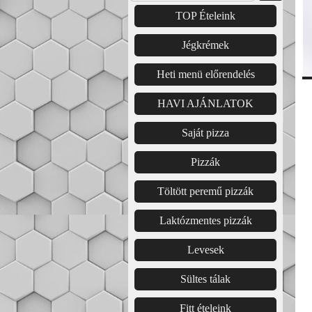
TOP Ételeink
Jégkrémek
Heti menü előrendelés
HAVI AJÁNLATOK
Saját pizza
Pizzák
Töltött peremű pizzák
Laktózmentes pizzák
Levesek
Sültes tálak
Fitt ételeink