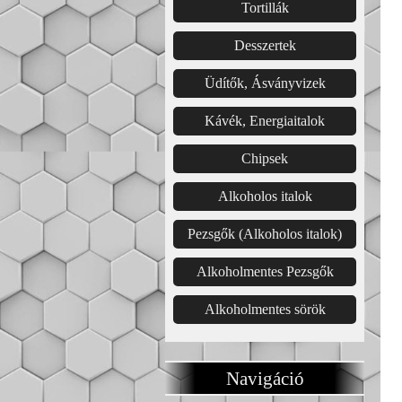
Tortillák
Desszertek
Üdítők, Ásványvizek
Kávék, Energiaitalok
Chipsek
Alkoholos italok
Pezsgők (Alkoholos italok)
Alkoholmentes Pezsgők
Alkoholmentes sörök
Navigáció