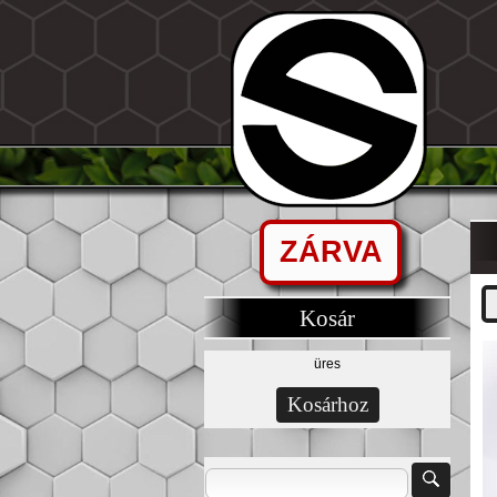
ZÁRVA
Kosár
üres