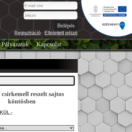
Regisztráció
-
Elfelejtett jelszó
Pályázatok
Kapcsolat
csirkemell reszelt sajtos
köntösben
KÜL -