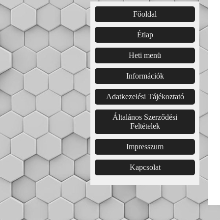
Főoldal͏͏
Étlap͏
Heti menü
Információk
Adatkezelési Tájékoztató
Általános Szerződési
Feltételek
Impresszum
Kapcsolat