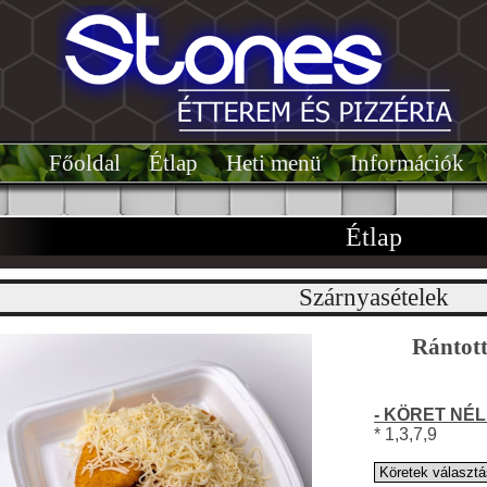
Főoldal͏͏
Étlap͏
Heti menü
Információk
Étlap
Szárnyasételek
Rántott 
- KÖRET NÉL
* 1,3,7,9