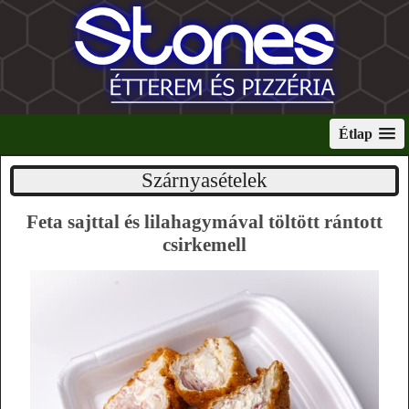
Étlap
Szárnyasételek
Feta sajttal és lilahagymával töltött rántott
csirkemell