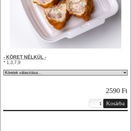
- KÖRET NÉLKÜL -
* 1,3,7,9
2590
Ft