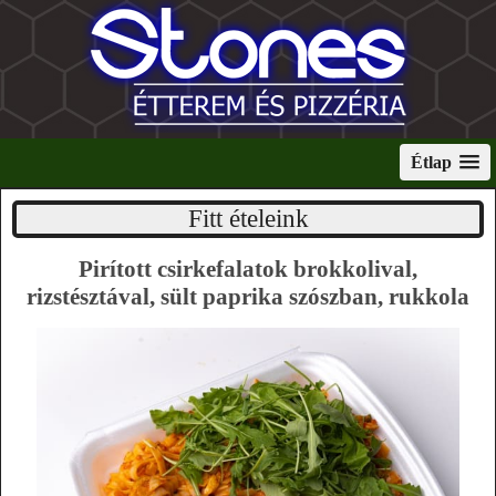
Étlap
Fitt ételeink
Pirított csirkefalatok brokkolival,
rizstésztával, sült paprika szószban, rukkola