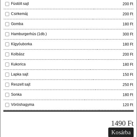
Füstölt sajt
200 Ft
Csirkemáj
200 Ft
Gomba
180 Ft
Hamburgerhús (1db.)
300 Ft
Kígyóuborka
180 Ft
Kolbász
200 Ft
Kukorica
180 Ft
Lapka sajt
150 Ft
Reszelt sajt
250 Ft
Sonka
180 Ft
Vöröshagyma
120 Ft
1490
Ft