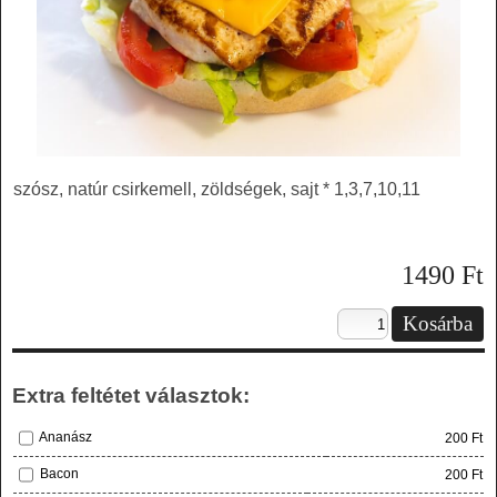
szósz, natúr csirkemell, zöldségek, sajt * 1,3,7,10,11
1490
Ft
Extra feltétet választok:
Ananász
200 Ft
Bacon
200 Ft