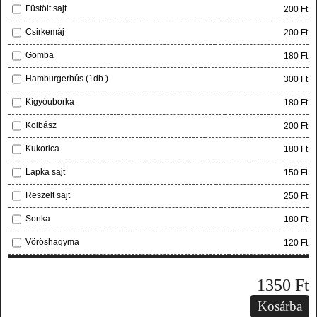
Füstölt sajt
200 Ft
Csirkemáj
200 Ft
Gomba
180 Ft
Hamburgerhús (1db.)
300 Ft
Kígyóuborka
180 Ft
Kolbász
200 Ft
Kukorica
180 Ft
Lapka sajt
150 Ft
Reszelt sajt
250 Ft
Sonka
180 Ft
Vöröshagyma
120 Ft
1350
Ft