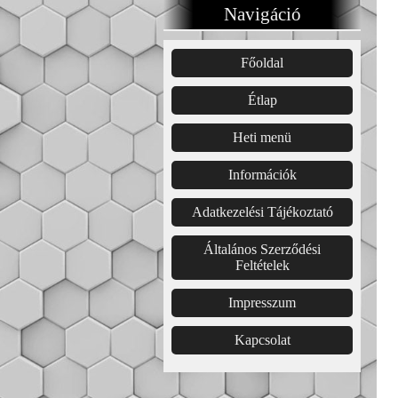
Navigáció
Főoldal͏͏
Étlap͏
Heti menü
Információk
Adatkezelési Tájékoztató
Általános Szerződési
Feltételek
Impresszum
Kapcsolat