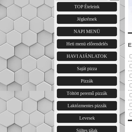
TOP Ételeink
Jégkrémek
NAPI MENÜ
Heti menü előrendelés
E
HAVI AJÁNLATOK
Saját pizza
Pizzák
Töltött peremű pizzák
Laktózmentes pizzák
Levesek
Sültes tálak