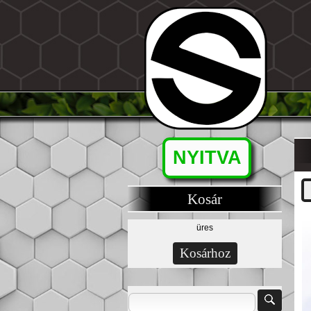
NYITVA
Kosár
üres