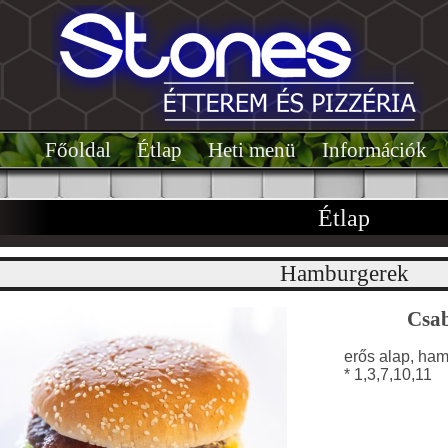
Főoldal͏͏
Étlap͏
Heti menü
Információk
Étlap
Hamburgerek
Csab
erős alap, ham
* 1,3,7,10,11