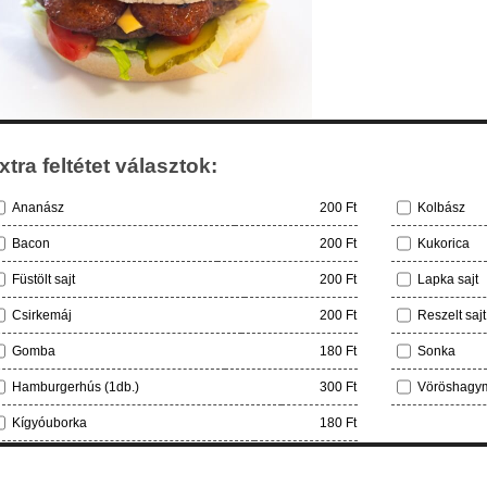
xtra feltétet választok:
Ananász
200 Ft
Kolbász
Bacon
200 Ft
Kukorica
Füstölt sajt
200 Ft
Lapka sajt
Csirkemáj
200 Ft
Reszelt sajt
Gomba
180 Ft
Sonka
Hamburgerhús (1db.)
300 Ft
Vöröshagy
Kígyóuborka
180 Ft