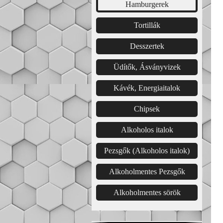
Hamburgerek
Tortillák
Desszertek
Üdítők, Ásványvizek
Kávék, Energiaitalok
Chipsek
Alkoholos italok
Pezsgők (Alkoholos italok)
Alkoholmentes Pezsgők
Alkoholmentes sörök