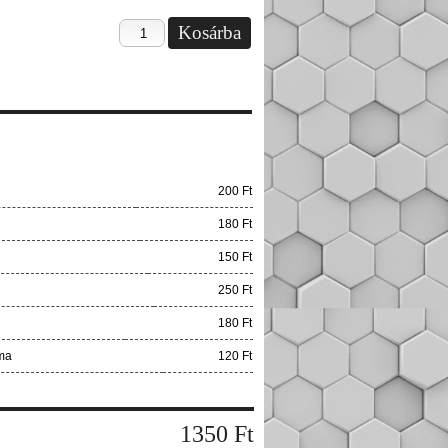
200 Ft
180 Ft
150 Ft
250 Ft
180 Ft
ma
120 Ft
1350
Ft