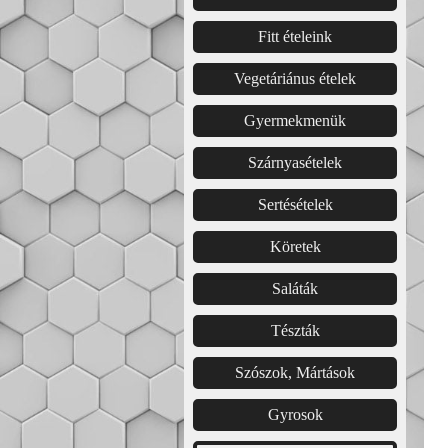
Fitt ételeink
Vegetáriánus ételek
Gyermekmenük
Szárnyasételek
Sertésételek
Köretek
Saláták
Tészták
Szószok, Mártások
Gyrosok