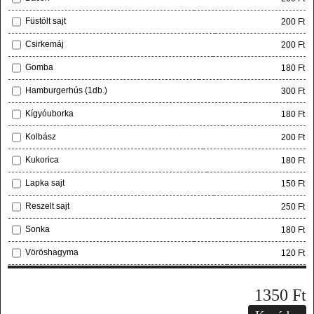
Füstölt sajt
200 Ft
Csirkemáj
200 Ft
Gomba
180 Ft
Hamburgerhús (1db.)
300 Ft
Kígyóuborka
180 Ft
Kolbász
200 Ft
Kukorica
180 Ft
Lapka sajt
150 Ft
Reszelt sajt
250 Ft
Sonka
180 Ft
Vöröshagyma
120 Ft
1350
Ft