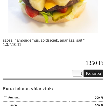
szósz, hamburgerhús, zöldségek, ananász, sajt *
1,3,7,10,11
1350
Ft
Extra feltétet választok:
Ananász
200 Ft
Bacon
200 Ft