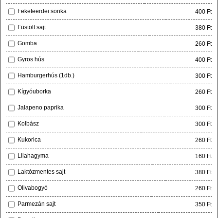
Feketeerdei sonka
400 Ft
Füstölt sajt
380 Ft
Gomba
260 Ft
Gyros hús
400 Ft
Hamburgerhús (1db.)
300 Ft
Kígyóuborka
260 Ft
Jalapeno paprika
300 Ft
Kolbász
300 Ft
Kukorica
260 Ft
Lilahagyma
160 Ft
Laktózmentes sajt
380 Ft
Olivabogyó
260 Ft
Parmezán sajt
350 Ft