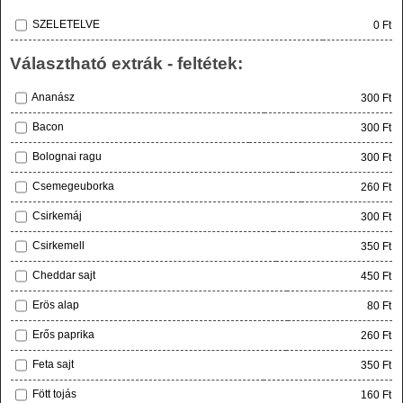
SZELETELVE
0 Ft
Választható extrák - feltétek:
Ananász
300 Ft
Bacon
300 Ft
Bolognai ragu
300 Ft
Csemegeuborka
260 Ft
Csirkemáj
300 Ft
Csirkemell
350 Ft
Cheddar sajt
450 Ft
Erös alap
80 Ft
Erős paprika
260 Ft
Feta sajt
350 Ft
Fött tojás
160 Ft