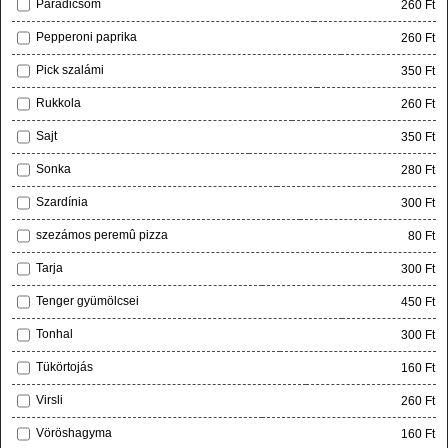
Paradicsom
260 Ft
Pepperoni paprika
260 Ft
Pick szalámi
350 Ft
Rukkola
260 Ft
Sajt
350 Ft
Sonka
280 Ft
Szardínia
300 Ft
szezámos peremû pizza
80 Ft
Tarja
300 Ft
Tenger gyümölcsei
450 Ft
Tonhal
300 Ft
Tükörtojás
160 Ft
Virsli
260 Ft
Vöröshagyma
160 Ft