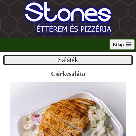
Étlap
Saláták
Csirkesaláta