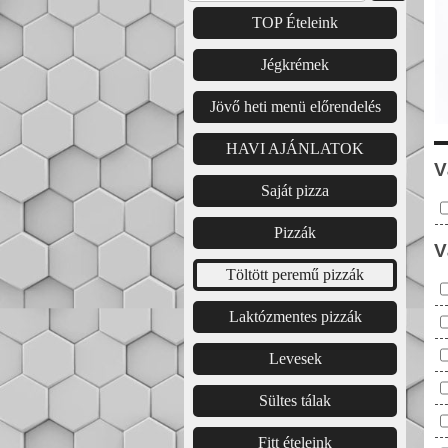
TOP Ételeink
Jégkrémek
Jövő heti menü előrendelés
HAVI AJÁNLATOK
V
Saját pizza
Pizzák
V
Töltött peremű pizzák
Laktózmentes pizzák
Levesek
Sültes tálak
Fitt ételeink