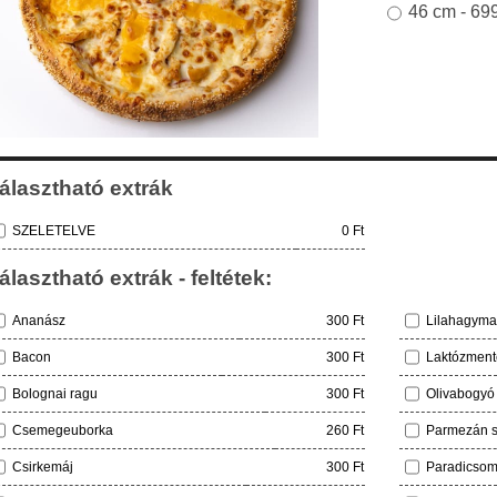
46 cm - 69
álasztható extrák
SZELETELVE
0 Ft
álasztható extrák - feltétek:
Ananász
300 Ft
Lilahagyma
Bacon
300 Ft
Laktózmente
Bolognai ragu
300 Ft
Olivabogyó
Csemegeuborka
260 Ft
Parmezán s
Csirkemáj
300 Ft
Paradicso