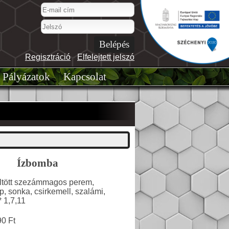
Regisztráció
-
Elfelejtett jelszó
Pályázatok
Kapcsolat
Ízbomba
 töltött szezámmagos perem,
p, sonka, csirkemell, szalámi,
* 1,7,11
90 Ft