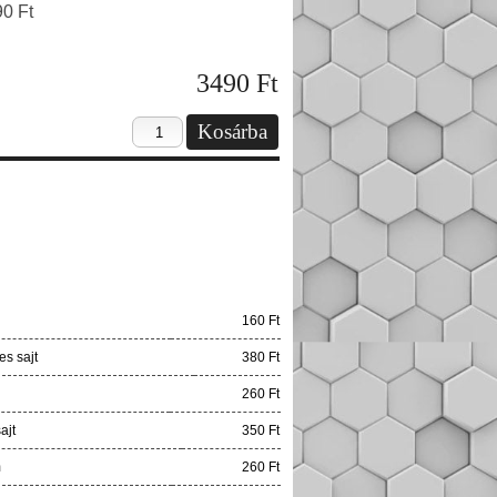
90 Ft
3490
Ft
160 Ft
s sajt
380 Ft
260 Ft
ajt
350 Ft
m
260 Ft