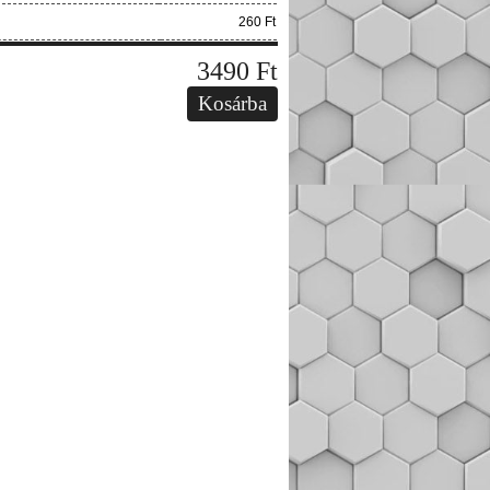
260 Ft
3490
Ft