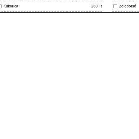
Kukorica
260 Ft
Zöldborsó