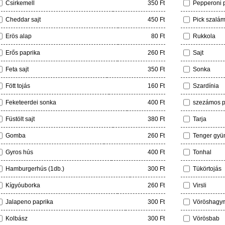
Csirkemell
350 Ft
Pepperoni 
Cheddar sajt
450 Ft
Pick szalám
Erös alap
80 Ft
Rukkola
Erős paprika
260 Ft
Sajt
Feta sajt
350 Ft
Sonka
Fött tojás
160 Ft
Szardínia
Feketeerdei sonka
400 Ft
szezámos p
Füstölt sajt
380 Ft
Tarja
Gomba
260 Ft
Tenger gyü
Gyros hús
400 Ft
Tonhal
Hamburgerhús (1db.)
300 Ft
Tükörtojás
Kígyóuborka
260 Ft
Virsli
Jalapeno paprika
300 Ft
Vöröshagy
Kolbász
300 Ft
Vörösbab