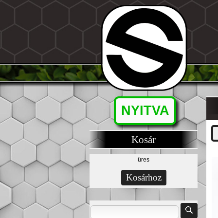
NYITVA
Kosár
üres