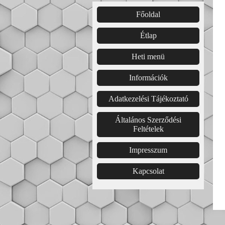
Főoldal͏͏
Étlap͏
Heti menü
Információk
Adatkezelési Tájékoztató
Általános Szerződési
Feltételek
Impresszum
Kapcsolat