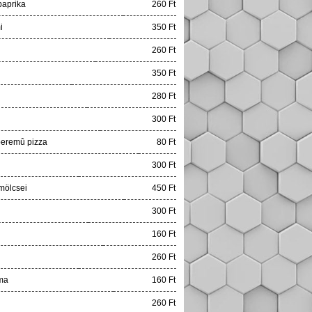
paprika
260 Ft
i
350 Ft
260 Ft
350 Ft
280 Ft
300 Ft
eremû pizza
80 Ft
300 Ft
mölcsei
450 Ft
300 Ft
160 Ft
260 Ft
ma
160 Ft
260 Ft