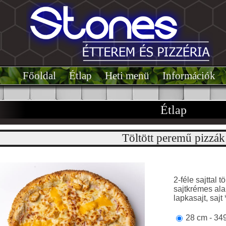
Főoldal͏͏
Étlap͏
Heti menü
Információk
Étlap
Töltött peremű pizzák
2-féle sajttal
sajtkrémes ala
lapkasajt, sajt 
28 cm - 34