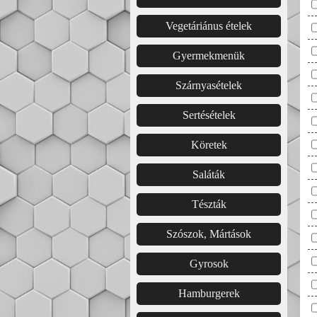
Vegetáriánus ételek
Gyermekmenük
Szárnyasételek
Sertésételek
Köretek
Saláták
Tészták
Szószok, Mártások
Gyrosok
Hamburgerek