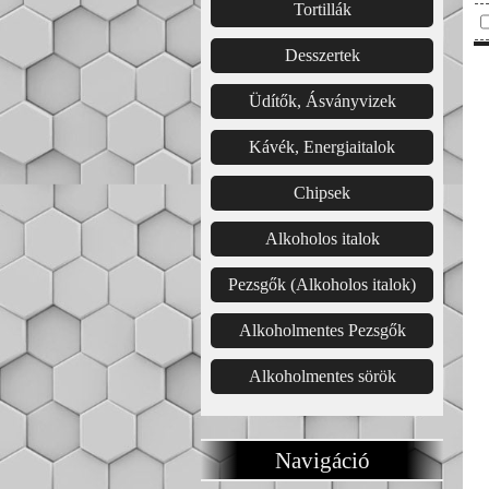
Tortillák
Desszertek
Üdítők, Ásványvizek
Kávék, Energiaitalok
Chipsek
Alkoholos italok
Pezsgők (Alkoholos italok)
Alkoholmentes Pezsgők
Alkoholmentes sörök
Navigáció