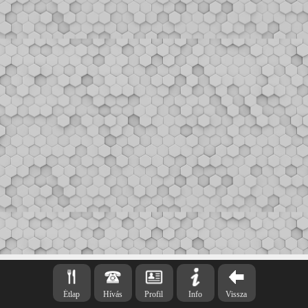
Étlap
Hívás
Profil
Info
Vissza