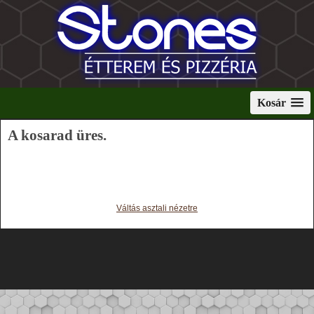
Kosár
A kosarad üres.
Váltás asztali nézetre